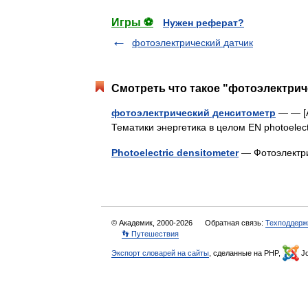
Игры ⚽
Нужен реферат?
фотоэлектрический датчик
Смотреть что такое "фотоэлектрич
фотоэлектрический денситометр
— — [А
Тематики энергетика в целом EN photoelec
Photoelectric densitometer
— Фотоэлектр
© Академик, 2000-2026
Обратная связь:
Техподдерж
👣 Путешествия
Экспорт словарей на сайты
, сделанные на PHP,
Jo