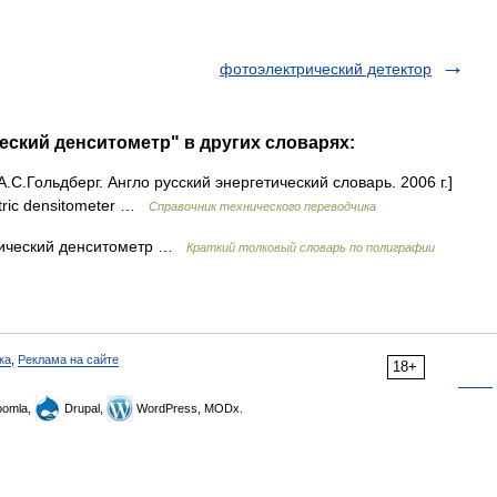
фотоэлектрический детектор
еский денситометр" в других словарях:
.С.Гольдберг. Англо русский энергетический словарь. 2006 г.]
tric densitometer …
Справочник технического переводчика
ический денситометр …
Краткий толковый словарь по полиграфии
ка
,
Реклама на сайте
18+
omla,
Drupal,
WordPress, MODx.