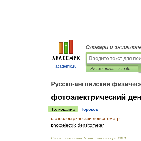
Словари и энциклоп
academic.ru
Русско-английский физический словарь
Русско-английский физичес
фотоэлектрический де
Толкование
Перевод
фотоэлектрический
денситометр
photoelectric
densitometer
Русско
-
английский
физический
словарь
.
2013
.