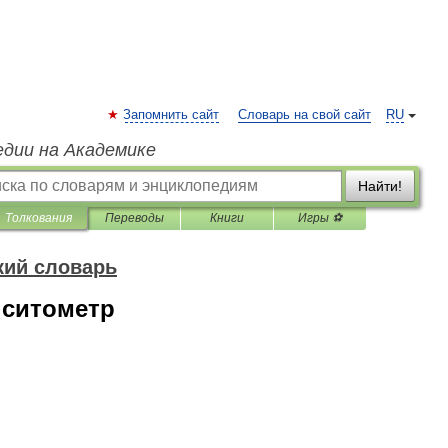
Запомнить сайт
Словарь на свой сайт
RU
едии на Академике
Найти!
Толкования
Переводы
Книги
Игры ⚽
кий словарь
нситометр